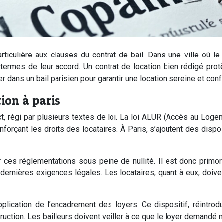
rticulière aux clauses du contrat de bail. Dans une ville où l
ux termes de leur accord. Un contrat de location bien rédigé pr
r dans un bail parisien pour garantir une location sereine et conf
ion à paris
rict, régi par plusieurs textes de loi. La loi ALUR (Accès au L
forçant les droits des locataires. À Paris, s’ajoutent des dispo
 ces réglementations sous peine de nullité. Il est donc primord
 dernières exigences légales. Les locataires, quant à eux, doive
’application de l’encadrement des loyers. Ce dispositif, réintro
truction. Les bailleurs doivent veiller à ce que le loyer demandé